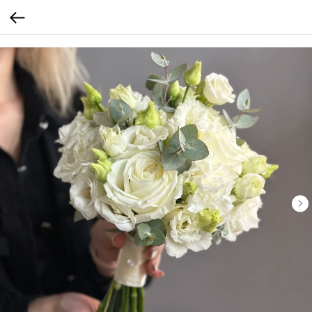
Verification: b4bd4a7f3af4e18c