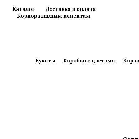
Verification: b4bd4a7f3af4e18c
Каталог
Доставка и оплата
Корпоративным клиентам
дство для цветов и открытка в подарок
Бес
Букеты
Коробки с цветами
Корз