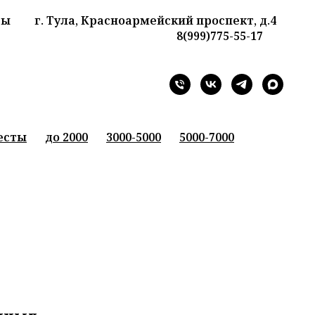
ты
г. Тула, Красноармейский проспект, д.4
8(999)775-55-17
рафию перед доставкой
Средство для цвет
есты
до 2000
3000-5000
5000-7000