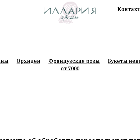
Контак
платная доставка от 4500р
Отправим фотог
ины
Орхидеи
Французские розы
Букеты нев
от 7000