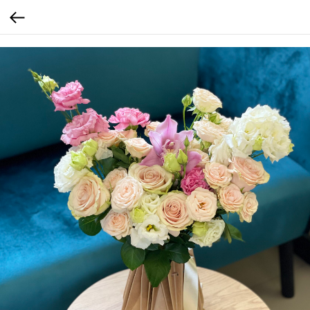
Verification: b4bd4a7f3af4e18c