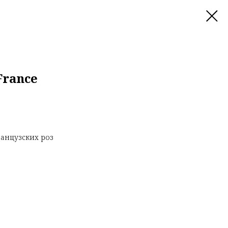
France
ранцузских роз