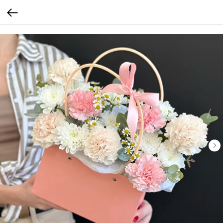
Verification: b4bd4a7f3af4e18c