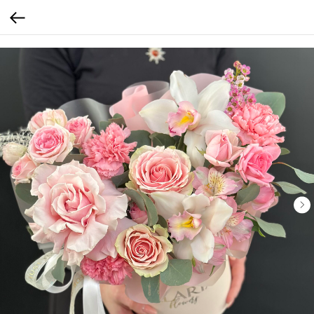
Verification: b4bd4a7f3af4e18c