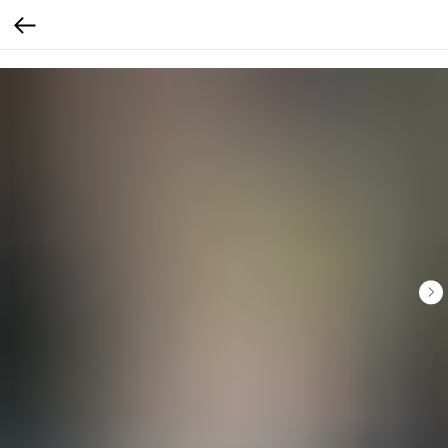
Verification: b4bd4a7f3af4e18c