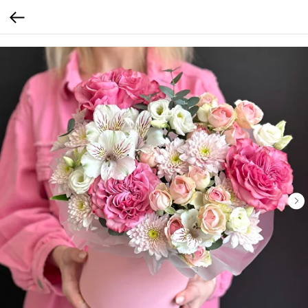
Verification: b4bd4a7f3af4e18c