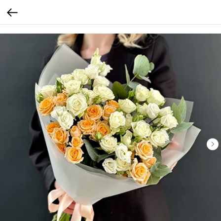
Verification: b4bd4a7f3af4e18c