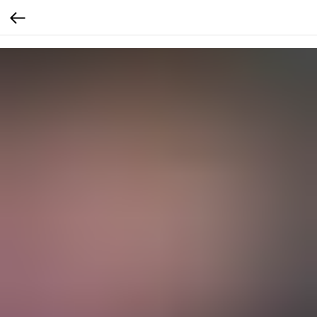
Verification: b4bd4a7f3af4e18c