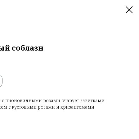
ый соблазн
» с пионовидными розами очарует завитками
ием с кустовыми розами и хризантемами