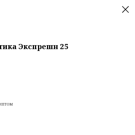
тика Экспрешн 25
липтом