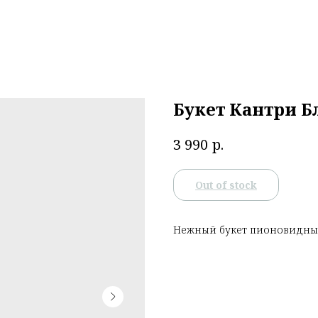
Букет Кантри Б
р.
3 990
Out of stock
Нежный букет пионовидных