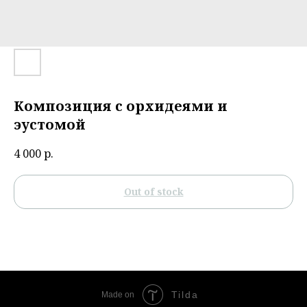
Композиция с орхидеями и
эустомой
4 000
р.
Out of stock
Tilda
Made on